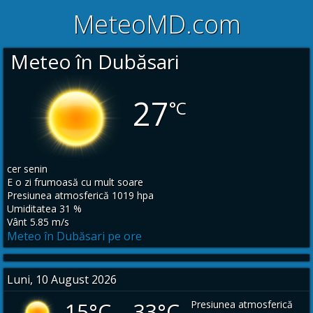
MeteoMD.com
Meteo în Dubăsari
27
°C
cer senin
E o zi frumoasă cu mult soare
Presiunea atmosferică 1019 hpa
Umiditatea 31 %
Vânt 5.85 m/s
Meteo în Dubăsari pe ore
Luni, 10 August 2026
15°C 33°C
Presiunea atmosferică