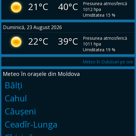
21°C 40°C
Presiunea atmosferică
1012 hpa
Umiditatea 15 %
Duminică, 23 August 2026
22°C 39°C
Presiunea atmosferică
1011 hpa
Umiditatea 19 %
Meteo în Dubăsari pe ore
Meteo în orașele din Moldova
Bălți
Cahul
Căușeni
Ceadîr-Lunga