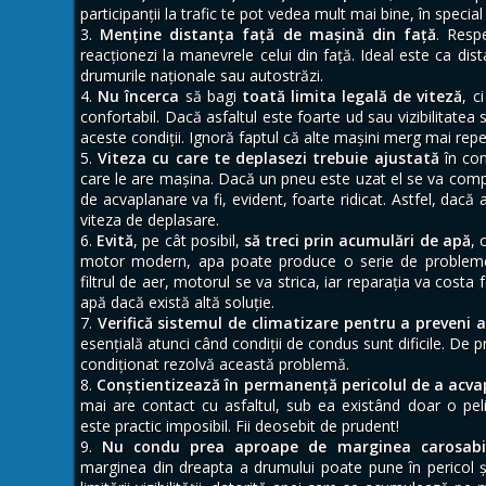
participanţii la trafic te pot vedea mult mai bine, în specia
Menține distanța faţă de maşină din faţă
. Resp
reacţionezi la manevrele celui din faţă. Ideal este ca di
drumurile naţionale sau autostrăzi.
Nu încerca
să bagi
toată limita legală de viteză
, c
confortabil. Dacă asfaltul este foarte ud sau vizibilitatea 
aceste condiţii. Ignoră faptul că alte maşini merg mai rep
Viteza cu care te deplasezi trebuie ajustată
în con
care le are maşina. Dacă un pneu este uzat el se va compor
de acvaplanare va fi, evident, foarte ridicat. Astfel, dacă 
viteza de deplasare.
Evită
, pe cât posibil,
să treci prin acumulări de apă
, 
motor modern, apa poate produce o serie de probleme. 
filtrul de aer, motorul se va strica, iar reparaţia va costa
apă dacă există altă soluţie.
Verifică sistemul de climatizare pentru a preveni 
esenţială atunci când condiţii de condus sunt dificile. De 
condiţionat rezolvă această problemă.
Conștientizează în permanenţă pericolul de a acv
mai are contact cu asfaltul, sub ea existând doar o peli
este practic imposibil. Fii deosebit de prudent!
Nu condu prea aproape de marginea carosabil
marginea din dreapta a drumului poate pune în pericol șof