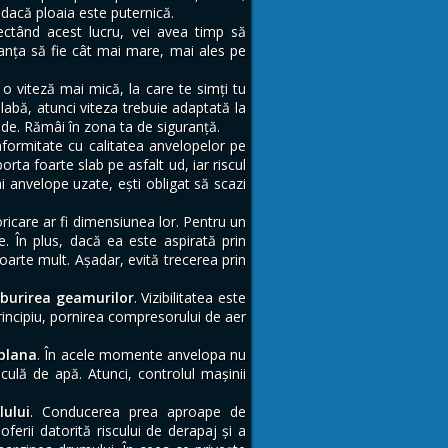
l dacă ploaia este puternică.
ectând acest lucru, vei avea timp să
stanţa să fie cât mai mare, mai ales pe
i o viteză mai mică, la care te simţi tu
slabă, atunci viteza trebuie adaptată la
ede. Rămâi în zona ta de siguranţă.
formitate cu calitatea anvelopelor pe
ta foarte slab pe asfalt ud, iar riscul
ai anvelope uzate, ești obligat să scazi
oricare ar fi dimensiunea lor. Pentru un
În plus, dacă ea este aspirată prin
 foarte mult. Aşadar, evită trecerea prin
aburirea geamurilor
. Vizibilitatea este
principiu, pornirea compresorului de aer
aplana
. În acele momente anvelopa nu
culă de apă. Atunci, controlul maşinii
ului
. Conducerea prea aproape de
erii datorită riscului de derapaj și a