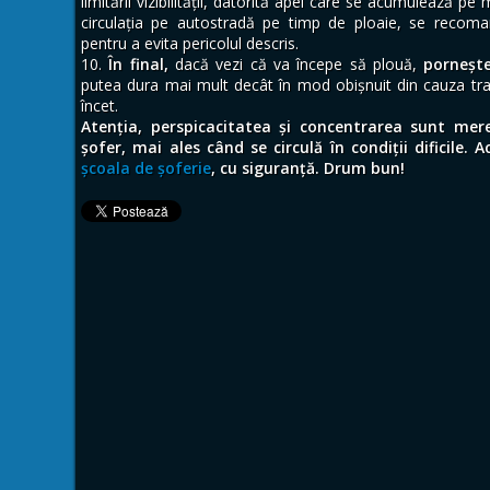
limitării vizibilității, datorită apei care se acumulează p
circulația pe autostradă pe timp de ploaie, se recoma
pentru a evita pericolul descris.
În final,
dacă vezi că va începe să plouă,
porneșt
putea dura mai mult decât în mod obișnuit din cauza tra
încet.
Atenția, perspicacitatea și concentrarea sunt mere
șofer, mai ales când se circulă în condiții dificile. A
școala de șoferie
, cu siguranță. Drum bun!