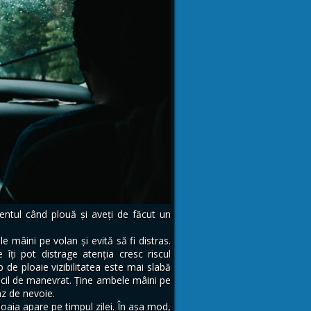
entul când plouă și aveți de făcut un
 mâini pe volan şi evită să fi distras.
îți pot distrage atenția cresc riscul
p de ploaie vizibilitatea este mai slabă
ficil de manevrat. Ține ambele mâini pe
az de nevoie.
loaia apare pe timpul zilei. În așa mod,