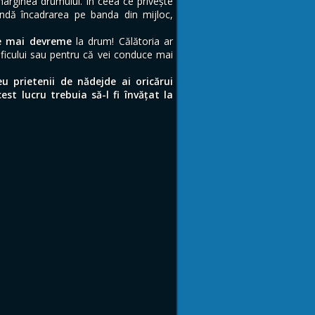
e marginea drumului. În ceea ce privește
ndă încadrarea pe banda din mijloc,
e mai devreme
la drum! Călătoria ar
ficului sau pentru că vei conduce mai
u prietenii de nădejde ai oricărui
cest lucru trebuia să-l fi învățat la