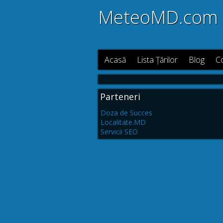
MeteoMD.com
Acasă
Lista Țărilor
Blog
C
Parteneri
Doza de Succes
Localitate.MD
Servicii SEO