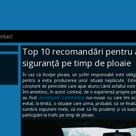
ontact
Top 10 recomandări pentru 
siguranță pe timp de ploaie
În caz că începe ploaia, un șofer responsabil este obli
pentru a evita producerea unor situații neplăcute. Este
conștient de pericolele care apar atunci când asfaltul este
Îmi amintesc, în acest context, de o experiență proprie pe 
au fost
anvelopele Continental
noi-nouțe cu care îmi ec
evitat, la limită, o situație care urma, probabil, să se final
sumbră expunerii mele, vă invit să fiți prudenți și să luați
participării la trafic pe timp de ploaie.