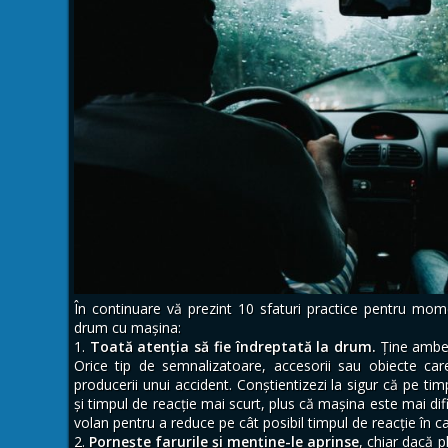
În continuare vă prezint 10 sfaturi practice pentru mom
drum cu mașina:
Toată atenția să fie îndreptată la drum.
Ţine ambele
Orice tip de semnalizatoare, accesorii sau obiecte care 
producerii unui accident. Conștientizezi la sigur că pe tim
şi timpul de reacţie mai scurt, plus că maşina este mai di
volan pentru a reduce pe cât posibil timpul de reacţie în c
Porneşte farurile și menține-le aprinse
, chiar dacă p