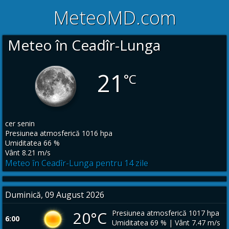
MeteoMD.com
Meteo în Ceadîr-Lunga
21
°C
cer senin
Presiunea atmosferică 1016 hpa
Umiditatea 66 %
Vânt 8.21 m/s
Meteo în Ceadîr-Lunga pentru 14 zile
Duminică, 09 August 2026
20°C
Presiunea atmosferică 1017 hpa
6:00
Umiditatea 69 % | Vânt 7.47 m/s