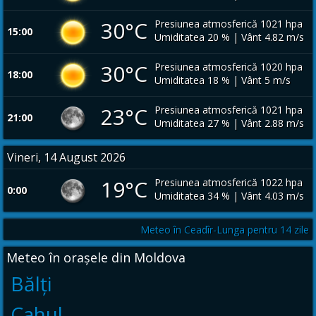
30°C
Presiunea atmosferică 1021 hpa
15:00
Umiditatea 20 % | Vânt 4.82 m/s
30°C
Presiunea atmosferică 1020 hpa
18:00
Umiditatea 18 % | Vânt 5 m/s
23°C
Presiunea atmosferică 1021 hpa
21:00
Umiditatea 27 % | Vânt 2.88 m/s
Vineri, 14 August 2026
19°C
Presiunea atmosferică 1022 hpa
0:00
Umiditatea 34 % | Vânt 4.03 m/s
Meteo în Ceadîr-Lunga pentru 14 zile
Meteo în orașele din Moldova
Bălți
Cahul