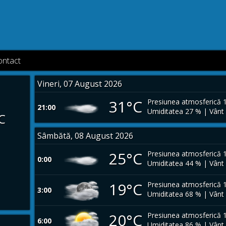
ontact
Vineri, 07 August 2026
31°C
Presiunea atmosferică 
21:00
Umiditatea 27 % | Vânt
C
Sâmbătă, 08 August 2026
25°C
Presiunea atmosferică 
0:00
Umiditatea 44 % | Vânt
19°C
Presiunea atmosferică 
3:00
Umiditatea 68 % | Vânt
20°C
Presiunea atmosferică 
6:00
Umiditatea 86 % | Vânt