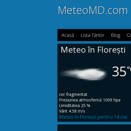
MeteoMD.com
Acasă
Lista Țărilor
Blog
C
Meteo în Florești
35
°
cer fragmentat
Presiunea atmosferică 1009 hpa
Umiditatea 25 %
Vânt 4.58 m/s
Meteo în Florești pentru 14 zile